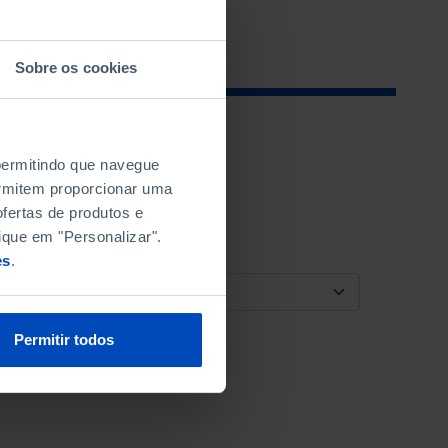
Sobre os cookies
 permitindo que navegue
permitem proporcionar uma
fertas de produtos e
ique em "Personalizar".
es
.
ORDENAR POR
Permitir todos