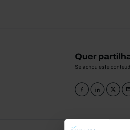
Quer partilh
Se achou este conteúdo