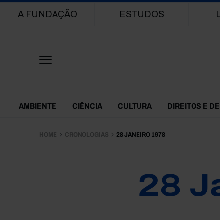
Main navigation
A FUNDAÇÃO
ESTUDOS
Themes Menu
AMBIENTE
CIÊNCIA
CULTURA
DIREITOS E D
HOME
CRONOLOGIAS
28 JANEIRO 1978
28 J