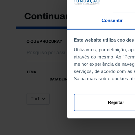
Continuar a pesquisar
Consentir
Este website utiliza cookies
O QUE PROCURA?
Utilizamos, por definição, a
através do mesmo. Ao "Permit
melhor experiência de naveg
serviços, de acordo com as s
TEMA
Saiba mais sobre cookies at
DATA DE INÍCIO
Rejeitar