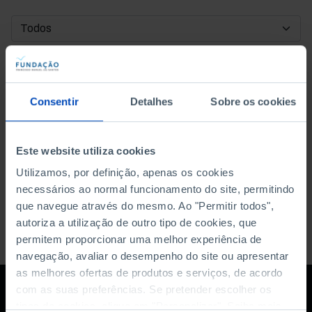
DATA DE INÍCIO
DATA DE FIM
Consentir
Detalhes
Sobre os cookies
ORDENAR POR
Este website utiliza cookies
Utilizamos, por definição, apenas os cookies
necessários ao normal funcionamento do site, permitindo
que navegue através do mesmo. Ao "Permitir todos",
autoriza a utilização de outro tipo de cookies, que
permitem proporcionar uma melhor experiência de
navegação, avaliar o desempenho do site ou apresentar
as melhores ofertas de produtos e serviços, de acordo
com as suas preferências. Se pretender escolher os
tipos de cookies, clique em "Personalizar". Saiba mais