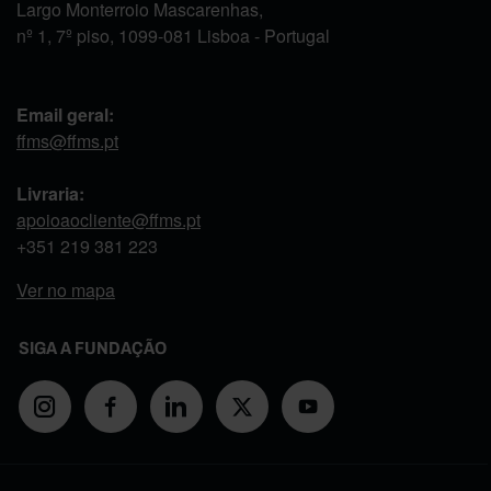
Largo Monterroio Mascarenhas,
nº 1, 7º piso, 1099-081 Lisboa - Portugal
Email geral:
ffms@ffms.pt
Livraria:
apoioaocliente@ffms.pt
+351
219 381 223
Ver no mapa
SIGA A FUNDAÇÃO