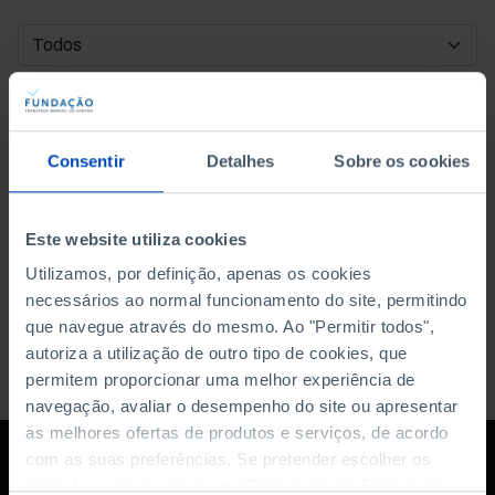
DATA DE INÍCIO
DATA DE FIM
Consentir
Detalhes
Sobre os cookies
ORDENAR POR
Este website utiliza cookies
Utilizamos, por definição, apenas os cookies
necessários ao normal funcionamento do site, permitindo
que navegue através do mesmo. Ao "Permitir todos",
autoriza a utilização de outro tipo de cookies, que
permitem proporcionar uma melhor experiência de
navegação, avaliar o desempenho do site ou apresentar
as melhores ofertas de produtos e serviços, de acordo
com as suas preferências. Se pretender escolher os
tipos de cookies, clique em "Personalizar". Saiba mais