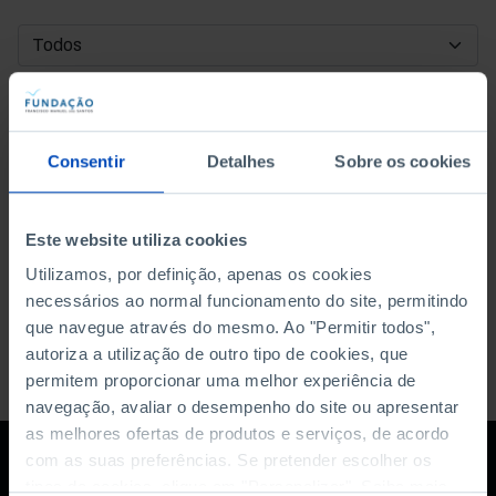
DATA DE INÍCIO
DATA DE FIM
Consentir
Detalhes
Sobre os cookies
ORDENAR POR
Este website utiliza cookies
Utilizamos, por definição, apenas os cookies
necessários ao normal funcionamento do site, permitindo
que navegue através do mesmo. Ao "Permitir todos",
autoriza a utilização de outro tipo de cookies, que
permitem proporcionar uma melhor experiência de
navegação, avaliar o desempenho do site ou apresentar
as melhores ofertas de produtos e serviços, de acordo
com as suas preferências. Se pretender escolher os
tipos de cookies, clique em "Personalizar". Saiba mais