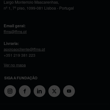
Largo Monterroio Mascarenhas,
nº 1, 7º piso, 1099-081 Lisboa - Portugal
Email geral:
ffms@ffms.pt
Livraria:
apoioaocliente@ffms.pt
+351
219 381 223
Ver no mapa
SIGA A FUNDAÇÃO