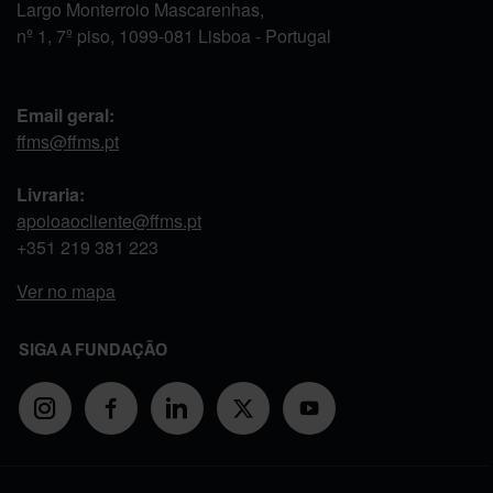
Largo Monterroio Mascarenhas,
nº 1, 7º piso, 1099-081 Lisboa - Portugal
Email geral:
ffms@ffms.pt
Livraria:
apoioaocliente@ffms.pt
+351
219 381 223
Ver no mapa
SIGA A FUNDAÇÃO