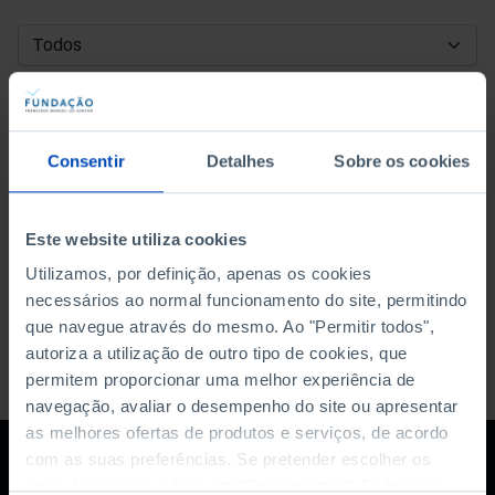
DATA DE INÍCIO
DATA DE FIM
Consentir
Detalhes
Sobre os cookies
ORDENAR POR
Este website utiliza cookies
Utilizamos, por definição, apenas os cookies
necessários ao normal funcionamento do site, permitindo
que navegue através do mesmo. Ao "Permitir todos",
autoriza a utilização de outro tipo de cookies, que
permitem proporcionar uma melhor experiência de
navegação, avaliar o desempenho do site ou apresentar
as melhores ofertas de produtos e serviços, de acordo
com as suas preferências. Se pretender escolher os
tipos de cookies, clique em "Personalizar". Saiba mais