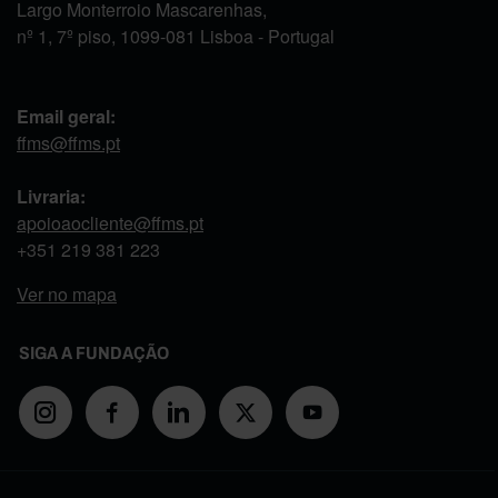
Largo Monterroio Mascarenhas,
nº 1, 7º piso, 1099-081 Lisboa - Portugal
Email geral:
ffms@ffms.pt
Livraria:
apoioaocliente@ffms.pt
+351
219 381 223
Ver no mapa
SIGA A FUNDAÇÃO