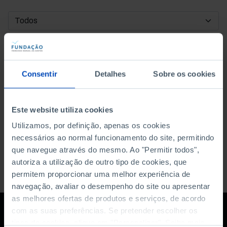
DATA DE INÍCIO
DATA DE FIM
Consentir
Detalhes
Sobre os cookies
ORDENAR POR
Este website utiliza cookies
Utilizamos, por definição, apenas os cookies
necessários ao normal funcionamento do site, permitindo
que navegue através do mesmo. Ao "Permitir todos",
autoriza a utilização de outro tipo de cookies, que
permitem proporcionar uma melhor experiência de
navegação, avaliar o desempenho do site ou apresentar
as melhores ofertas de produtos e serviços, de acordo
com as suas preferências. Se pretender escolher os
tipos de cookies, clique em "Personalizar". Saiba mais