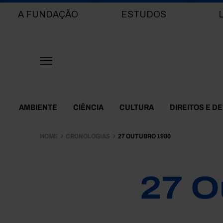
Main navigation
A FUNDAÇÃO
ESTUDOS
Themes Menu
AMBIENTE
CIÊNCIA
CULTURA
DIREITOS E D
HOME
CRONOLOGIAS
27 OUTUBRO 1980
27 O