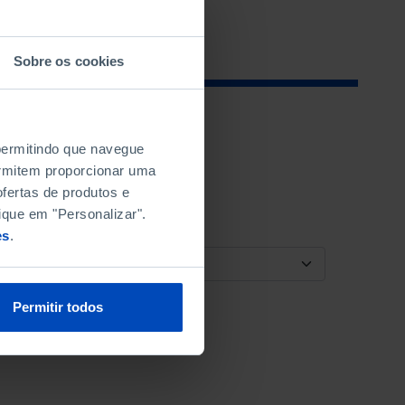
Sobre os cookies
 permitindo que navegue
permitem proporcionar uma
fertas de produtos e
ique em "Personalizar".
es
.
ORDENAR POR
Permitir todos