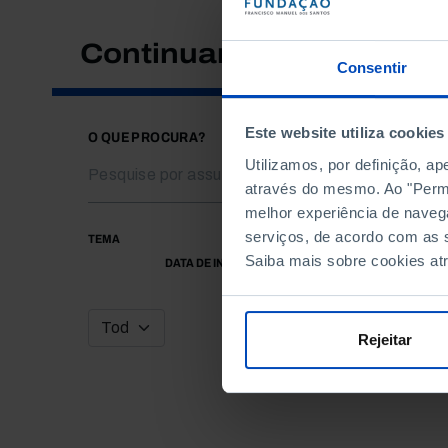
Continuar a pesquisar
Consentir
Este website utiliza cookies
O QUE PROCURA?
Utilizamos, por definição, a
através do mesmo. Ao "Permit
melhor experiência de naveg
serviços, de acordo com as s
TEMA
Saiba mais sobre cookies at
DATA DE INÍCIO
Rejeitar