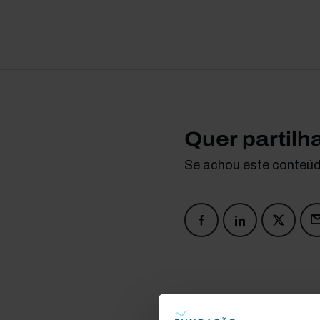
Quer partilh
Se achou este conteúdo