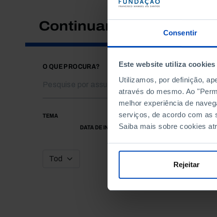
Continuar a pesquisar
Consentir
Este website utiliza cookies
O QUE PROCURA?
Utilizamos, por definição, a
através do mesmo. Ao "Permit
melhor experiência de naveg
serviços, de acordo com as s
TEMA
Saiba mais sobre cookies at
DATA DE INÍCIO
Rejeitar