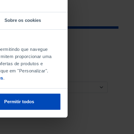
Sobre os cookies
 permitindo que navegue
permitem proporcionar uma
fertas de produtos e
ique em "Personalizar".
es
.
ORDENAR POR
Permitir todos