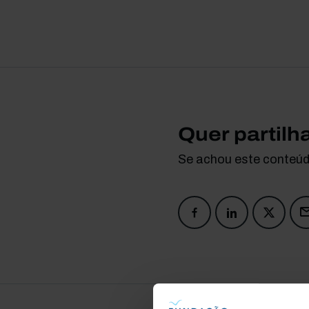
Quer partilh
Se achou este conteúdo