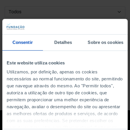
DATA DE INÍCIO
DATA DE FIM
Consentir
Detalhes
Sobre os cookies
ORDENAR POR
Este website utiliza cookies
Utilizamos, por definição, apenas os cookies
necessários ao normal funcionamento do site, permitindo
que navegue através do mesmo. Ao "Permitir todos",
autoriza a utilização de outro tipo de cookies, que
permitem proporcionar uma melhor experiência de
navegação, avaliar o desempenho do site ou apresentar
as melhores ofertas de produtos e serviços, de acordo
com as suas preferências. Se pretender escolher os
tipos de cookies, clique em "Personalizar". Saiba mais