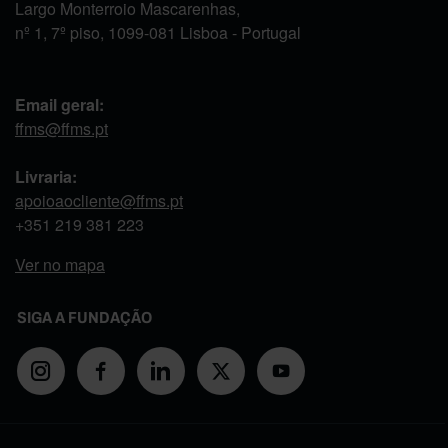
Largo Monterroio Mascarenhas,
nº 1, 7º piso, 1099-081 Lisboa - Portugal
Email geral:
ffms@ffms.pt
Livraria:
apoioaocliente@ffms.pt
+351
219 381 223
Ver no mapa
SIGA A FUNDAÇÃO