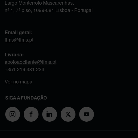
Largo Monterroio Mascarenhas,
nº 1, 7º piso, 1099-081 Lisboa - Portugal
Email geral:
ffms@ffms.pt
Livraria:
apoioaocliente@ffms.pt
+351
219 381 223
Ver no mapa
SIGA A FUNDAÇÃO