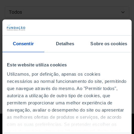
DATA DE INÍCIO
DATA DE FIM
Consentir
Detalhes
Sobre os cookies
ORDENAR POR
Este website utiliza cookies
Utilizamos, por definição, apenas os cookies
necessários ao normal funcionamento do site, permitindo
que navegue através do mesmo. Ao "Permitir todos",
autoriza a utilização de outro tipo de cookies, que
permitem proporcionar uma melhor experiência de
navegação, avaliar o desempenho do site ou apresentar
as melhores ofertas de produtos e serviços, de acordo
com as suas preferências. Se pretender escolher os
tipos de cookies, clique em "Personalizar". Saiba mais