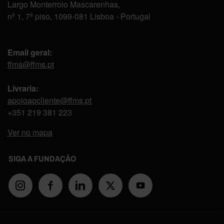
Largo Monterroio Mascarenhas,
nº 1, 7º piso, 1099-081 Lisboa - Portugal
Email geral:
ffms@ffms.pt
Livraria:
apoioaocliente@ffms.pt
+351
219 381 223
Ver no mapa
SIGA A FUNDAÇÃO