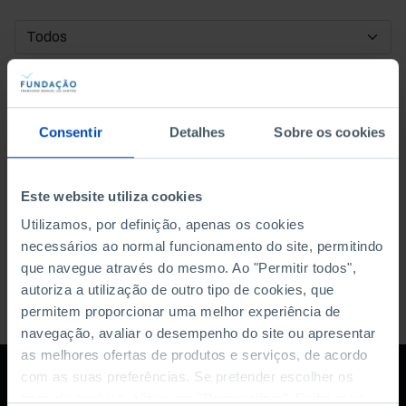
DATA DE INÍCIO
DATA DE FIM
Consentir
Detalhes
Sobre os cookies
ORDENAR POR
Este website utiliza cookies
Utilizamos, por definição, apenas os cookies
necessários ao normal funcionamento do site, permitindo
que navegue através do mesmo. Ao "Permitir todos",
autoriza a utilização de outro tipo de cookies, que
permitem proporcionar uma melhor experiência de
navegação, avaliar o desempenho do site ou apresentar
as melhores ofertas de produtos e serviços, de acordo
com as suas preferências. Se pretender escolher os
tipos de cookies, clique em "Personalizar". Saiba mais