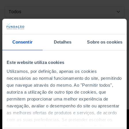
DATA DE INÍCIO
DATA DE FIM
Consentir
Detalhes
Sobre os cookies
ORDENAR POR
Este website utiliza cookies
Utilizamos, por definição, apenas os cookies
necessários ao normal funcionamento do site, permitindo
que navegue através do mesmo. Ao "Permitir todos",
autoriza a utilização de outro tipo de cookies, que
permitem proporcionar uma melhor experiência de
navegação, avaliar o desempenho do site ou apresentar
as melhores ofertas de produtos e serviços, de acordo
com as suas preferências. Se pretender escolher os
tipos de cookies, clique em "Personalizar". Saiba mais