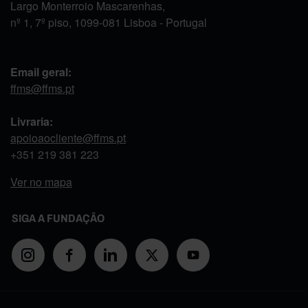
Largo Monterroio Mascarenhas,
nº 1, 7º piso, 1099-081 Lisboa - Portugal
Email geral:
ffms@ffms.pt
Livraria:
apoioaocliente@ffms.pt
+351
219 381 223
Ver no mapa
SIGA A FUNDAÇÃO