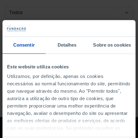
DATA DE INÍCIO
DATA DE FIM
Consentir
Detalhes
Sobre os cookies
ORDENAR POR
Este website utiliza cookies
Utilizamos, por definição, apenas os cookies
necessários ao normal funcionamento do site, permitindo
que navegue através do mesmo. Ao "Permitir todos",
autoriza a utilização de outro tipo de cookies, que
permitem proporcionar uma melhor experiência de
navegação, avaliar o desempenho do site ou apresentar
as melhores ofertas de produtos e serviços, de acordo
com as suas preferências. Se pretender escolher os
tipos de cookies, clique em "Personalizar". Saiba mais