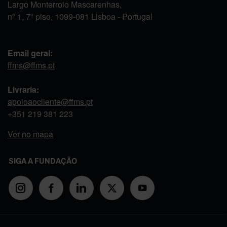
Largo Monterroio Mascarenhas,
nº 1, 7º piso, 1099-081 Lisboa - Portugal
Email geral:
ffms@ffms.pt
Livraria:
apoioaocliente@ffms.pt
+351
219 381 223
Ver no mapa
SIGA A FUNDAÇÃO