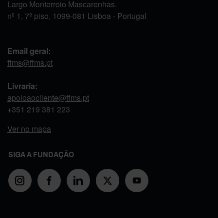
Largo Monterroio Mascarenhas,
nº 1, 7º piso, 1099-081 Lisboa - Portugal
Email geral:
ffms@ffms.pt
Livraria:
apoioaocliente@ffms.pt
+351
219 381 223
Ver no mapa
SIGA A FUNDAÇÃO