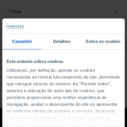
DATA DE INÍCIO
DATA DE FIM
Consentir
Detalhes
Sobre os cookies
ORDENAR POR
Este website utiliza cookies
Utilizamos, por definição, apenas os cookies
necessários ao normal funcionamento do site, permitindo
que navegue através do mesmo. Ao "Permitir todos",
autoriza a utilização de outro tipo de cookies, que
permitem proporcionar uma melhor experiência de
navegação, avaliar o desempenho do site ou apresentar
as melhores ofertas de produtos e serviços, de acordo
com as suas preferências. Se pretender escolher os
tipos de cookies, clique em "Personalizar". Saiba mais