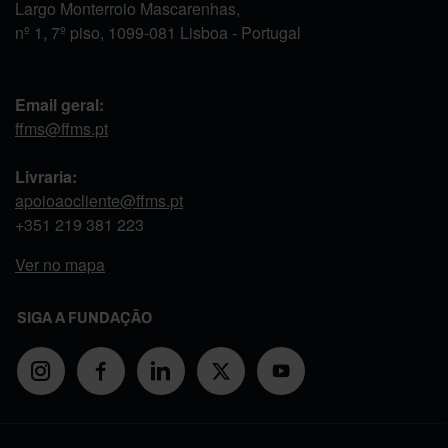
Largo Monterroio Mascarenhas,
nº 1, 7º piso, 1099-081 Lisboa - Portugal
Email geral:
ffms@ffms.pt
Livraria:
apoioaocliente@ffms.pt
+351
219 381 223
Ver no mapa
SIGA A FUNDAÇÃO