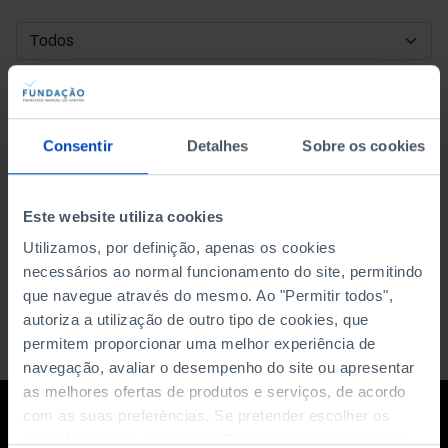
DATA DE INÍCIO
DATA DE FIM
Consentir
Detalhes
Sobre os cookies
ORDENAR POR
Este website utiliza cookies
Utilizamos, por definição, apenas os cookies
necessários ao normal funcionamento do site, permitindo
que navegue através do mesmo. Ao "Permitir todos",
autoriza a utilização de outro tipo de cookies, que
permitem proporcionar uma melhor experiência de
navegação, avaliar o desempenho do site ou apresentar
as melhores ofertas de produtos e serviços, de acordo
com as suas preferências. Se pretender escolher os
tipos de cookies, clique em "Personalizar". Saiba mais