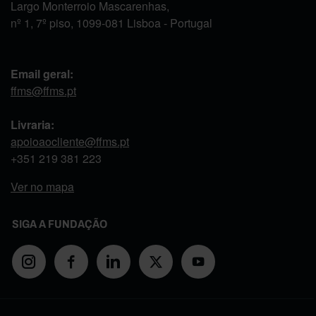
Largo Monterroio Mascarenhas,
nº 1, 7º piso, 1099-081 Lisboa - Portugal
Email geral:
ffms@ffms.pt
Livraria:
apoioaocliente@ffms.pt
+351
219 381 223
Ver no mapa
SIGA A FUNDAÇÃO