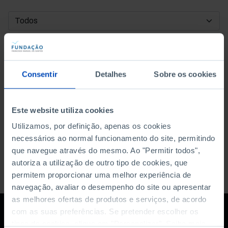
DATA DE INÍCIO
DATA DE FIM
Consentir
Detalhes
Sobre os cookies
ORDENAR POR
Este website utiliza cookies
Utilizamos, por definição, apenas os cookies
necessários ao normal funcionamento do site, permitindo
que navegue através do mesmo. Ao "Permitir todos",
autoriza a utilização de outro tipo de cookies, que
permitem proporcionar uma melhor experiência de
navegação, avaliar o desempenho do site ou apresentar
as melhores ofertas de produtos e serviços, de acordo
com as suas preferências. Se pretender escolher os
tipos de cookies, clique em "Personalizar". Saiba mais