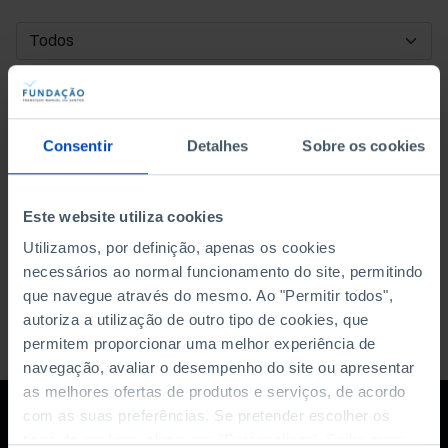
DATA DE INÍCIO
DATA DE FIM
Consentir
Detalhes
Sobre os cookies
ORDENAR POR
Este website utiliza cookies
Utilizamos, por definição, apenas os cookies
necessários ao normal funcionamento do site, permitindo
que navegue através do mesmo. Ao "Permitir todos",
autoriza a utilização de outro tipo de cookies, que
permitem proporcionar uma melhor experiência de
navegação, avaliar o desempenho do site ou apresentar
as melhores ofertas de produtos e serviços, de acordo
com as suas preferências. Se pretender escolher os
tipos de cookies, clique em "Personalizar". Saiba mais