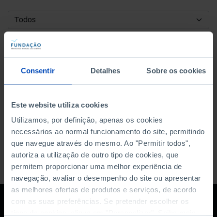
DATA DE INÍCIO
DATA DE FIM
Consentir
Detalhes
Sobre os cookies
ORDENAR POR
Este website utiliza cookies
Utilizamos, por definição, apenas os cookies
necessários ao normal funcionamento do site, permitindo
que navegue através do mesmo. Ao "Permitir todos",
autoriza a utilização de outro tipo de cookies, que
permitem proporcionar uma melhor experiência de
navegação, avaliar o desempenho do site ou apresentar
as melhores ofertas de produtos e serviços, de acordo
com as suas preferências. Se pretender escolher os
tipos de cookies, clique em "Personalizar". Saiba mais