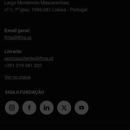
Largo Monterroio Mascarenhas,
nº 1, 7º piso, 1099-081 Lisboa - Portugal
Email geral:
ffms@ffms.pt
Livraria:
apoioaocliente@ffms.pt
+351
219 381 223
Ver no mapa
SIGA A FUNDAÇÃO