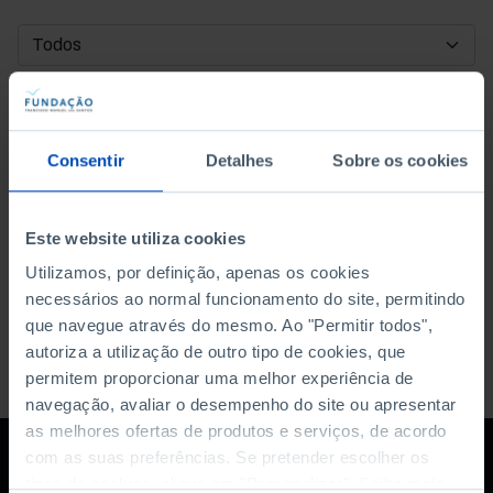
DATA DE INÍCIO
DATA DE FIM
Consentir
Detalhes
Sobre os cookies
ORDENAR POR
Este website utiliza cookies
Utilizamos, por definição, apenas os cookies
necessários ao normal funcionamento do site, permitindo
que navegue através do mesmo. Ao "Permitir todos",
autoriza a utilização de outro tipo de cookies, que
permitem proporcionar uma melhor experiência de
navegação, avaliar o desempenho do site ou apresentar
as melhores ofertas de produtos e serviços, de acordo
com as suas preferências. Se pretender escolher os
tipos de cookies, clique em "Personalizar". Saiba mais