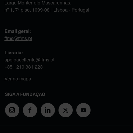
Largo Monterroio Mascarenhas,
nº 1, 7º piso, 1099-081 Lisboa - Portugal
Email geral:
ffms@ffms.pt
Livraria:
apoioaocliente@ffms.pt
+351
219 381 223
Ver no mapa
SIGA A FUNDAÇÃO