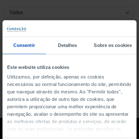
DATA DE INÍCIO
DATA DE FIM
Consentir
Detalhes
Sobre os cookies
ORDENAR POR
Este website utiliza cookies
Utilizamos, por definição, apenas os cookies
necessários ao normal funcionamento do site, permitindo
que navegue através do mesmo. Ao "Permitir todos",
autoriza a utilização de outro tipo de cookies, que
permitem proporcionar uma melhor experiência de
navegação, avaliar o desempenho do site ou apresentar
as melhores ofertas de produtos e serviços, de acordo
com as suas preferências. Se pretender escolher os
tipos de cookies, clique em "Personalizar". Saiba mais