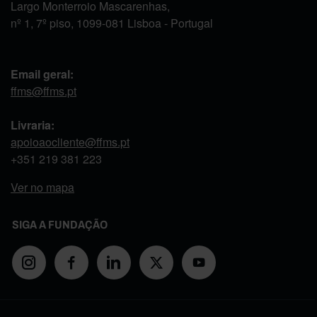
Largo Monterroio Mascarenhas,
nº 1, 7º piso, 1099-081 Lisboa - Portugal
Email geral:
ffms@ffms.pt
Livraria:
apoioaocliente@ffms.pt
+351
219 381 223
Ver no mapa
SIGA A FUNDAÇÃO