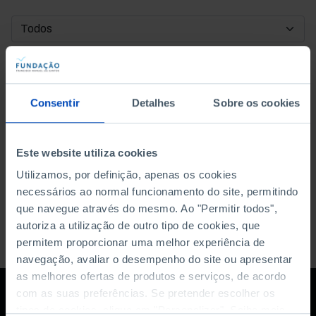
DATA DE INÍCIO
DATA DE FIM
Consentir
Detalhes
Sobre os cookies
ORDENAR POR
Este website utiliza cookies
Utilizamos, por definição, apenas os cookies
necessários ao normal funcionamento do site, permitindo
que navegue através do mesmo. Ao "Permitir todos",
autoriza a utilização de outro tipo de cookies, que
permitem proporcionar uma melhor experiência de
navegação, avaliar o desempenho do site ou apresentar
as melhores ofertas de produtos e serviços, de acordo
com as suas preferências. Se pretender escolher os
tipos de cookies, clique em "Personalizar". Saiba mais