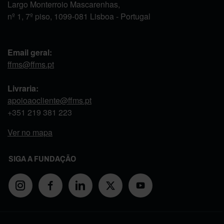
Largo Monterroio Mascarenhas,
nº 1, 7º piso, 1099-081 Lisboa - Portugal
Email geral:
ffms@ffms.pt
Livraria:
apoioaocliente@ffms.pt
+351
219 381 223
Ver no mapa
SIGA A FUNDAÇÃO