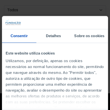
DATA DE INÍCIO
DATA DE FIM
Consentir
Detalhes
Sobre os cookies
ORDENAR POR
Este website utiliza cookies
Utilizamos, por definição, apenas os cookies
necessários ao normal funcionamento do site, permitindo
que navegue através do mesmo. Ao "Permitir todos",
autoriza a utilização de outro tipo de cookies, que
permitem proporcionar uma melhor experiência de
navegação, avaliar o desempenho do site ou apresentar
as melhores ofertas de produtos e serviços, de acordo
com as suas preferências. Se pretender escolher os
tipos de cookies, clique em "Personalizar". Saiba mais