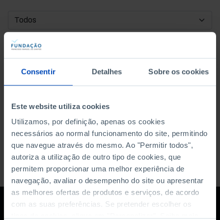
DATA DE INÍCIO
DATA DE FIM
Consentir
Detalhes
Sobre os cookies
ORDENAR POR
Este website utiliza cookies
Utilizamos, por definição, apenas os cookies
necessários ao normal funcionamento do site, permitindo
que navegue através do mesmo. Ao "Permitir todos",
autoriza a utilização de outro tipo de cookies, que
permitem proporcionar uma melhor experiência de
navegação, avaliar o desempenho do site ou apresentar
as melhores ofertas de produtos e serviços, de acordo
com as suas preferências. Se pretender escolher os
tipos de cookies, clique em "Personalizar". Saiba mais