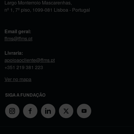
Largo Monterroio Mascarenhas,
nº 1, 7º piso, 1099-081 Lisboa - Portugal
Email geral:
ffms@ffms.pt
Livraria:
apoioaocliente@ffms.pt
+351
219 381 223
Ver no mapa
SIGA A FUNDAÇÃO