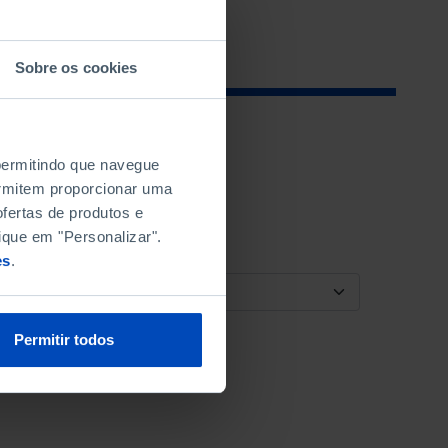
Sobre os cookies
 permitindo que navegue
permitem proporcionar uma
fertas de produtos e
ique em "Personalizar".
es
.
ORDENAR POR
Permitir todos