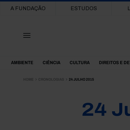
Main navigation
A FUNDAÇÃO
ESTUDOS
Themes Menu
AMBIENTE
CIÊNCIA
CULTURA
DIREITOS E D
HOME
CRONOLOGIAS
24 JULHO 2015
24 J