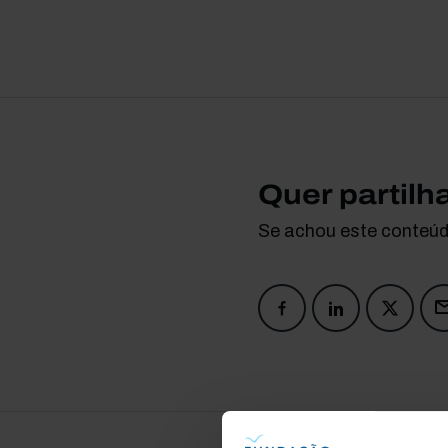
Quer partilh
Se achou este conteúdo