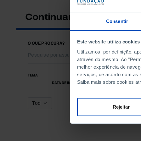
Continuar a pesquisar
Consentir
Este website utiliza cookies
O QUE PROCURA?
Utilizamos, por definição, a
através do mesmo. Ao "Permit
melhor experiência de naveg
serviços, de acordo com as s
TEMA
Saiba mais sobre cookies at
DATA DE INÍCIO
Rejeitar