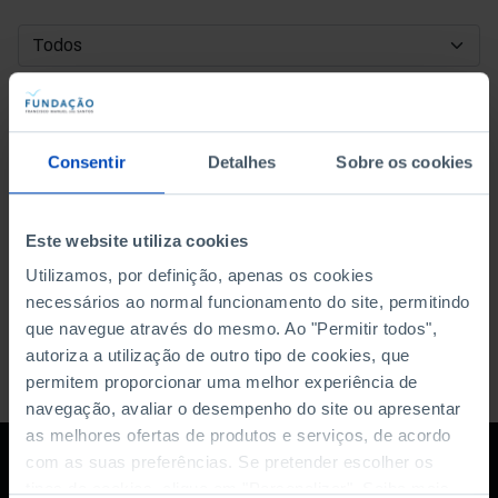
DATA DE INÍCIO
DATA DE FIM
Consentir
Detalhes
Sobre os cookies
ORDENAR POR
Este website utiliza cookies
Utilizamos, por definição, apenas os cookies
necessários ao normal funcionamento do site, permitindo
que navegue através do mesmo. Ao "Permitir todos",
autoriza a utilização de outro tipo de cookies, que
permitem proporcionar uma melhor experiência de
navegação, avaliar o desempenho do site ou apresentar
as melhores ofertas de produtos e serviços, de acordo
com as suas preferências. Se pretender escolher os
tipos de cookies, clique em "Personalizar". Saiba mais