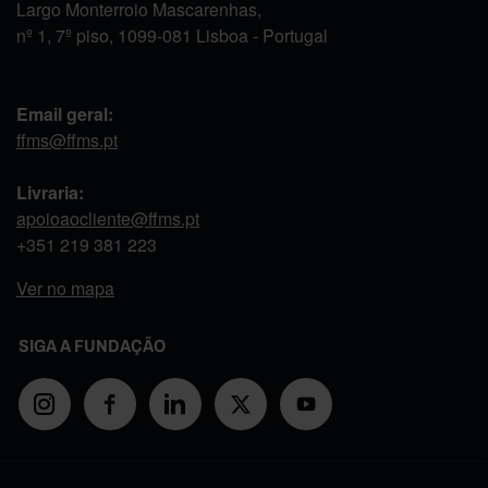
Largo Monterroio Mascarenhas,
nº 1, 7º piso, 1099-081 Lisboa - Portugal
Email geral:
ffms@ffms.pt
Livraria:
apoioaocliente@ffms.pt
+351
219 381 223
Ver no mapa
SIGA A FUNDAÇÃO