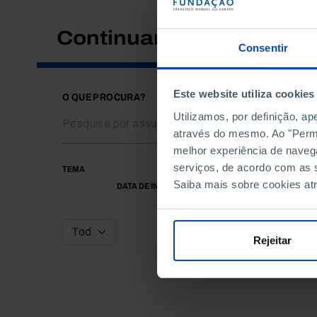
Continuar a pesquisar
Consentir
Este website utiliza cookies
O QUE PROCURA?
Utilizamos, por definição, a
através do mesmo. Ao "Permit
melhor experiência de naveg
serviços, de acordo com as s
TEMA
Saiba mais sobre cookies at
DATA DE INÍCIO
Rejeitar