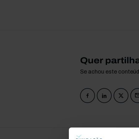
Quer partilh
Se achou este conteúdo