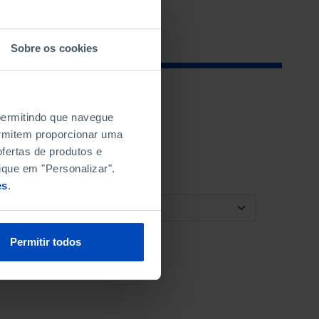
Sobre os cookies
 permitindo que navegue
permitem proporcionar uma
fertas de produtos e
ique em "Personalizar".
es
.
ORDENAR POR
Permitir todos