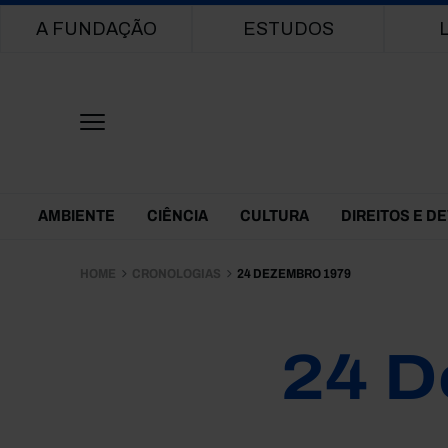
Main navigation
A FUNDAÇÃO
ESTUDOS
Themes Menu
AMBIENTE
CIÊNCIA
CULTURA
DIREITOS E D
HOME
CRONOLOGIAS
24 DEZEMBRO 1979
24 D