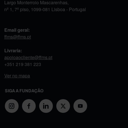
Largo Monterroio Mascarenhas,
nº 1, 7º piso, 1099-081 Lisboa - Portugal
Email geral:
ffms@ffms.pt
Livraria:
apoioaocliente@ffms.pt
+351
219 381 223
Ver no mapa
SIGA A FUNDAÇÃO