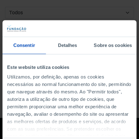
DATA DE INÍCIO
DATA DE FIM
Consentir
Detalhes
Sobre os cookies
ORDENAR POR
Este website utiliza cookies
Utilizamos, por definição, apenas os cookies
necessários ao normal funcionamento do site, permitindo
que navegue através do mesmo. Ao "Permitir todos",
autoriza a utilização de outro tipo de cookies, que
permitem proporcionar uma melhor experiência de
navegação, avaliar o desempenho do site ou apresentar
as melhores ofertas de produtos e serviços, de acordo
com as suas preferências. Se pretender escolher os
tipos de cookies, clique em "Personalizar". Saiba mais