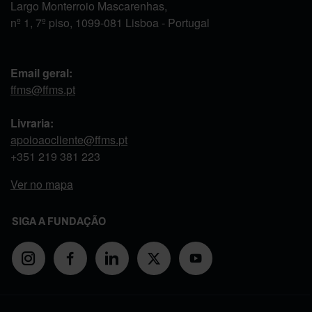
Largo Monterroio Mascarenhas,
nº 1, 7º piso, 1099-081 Lisboa - Portugal
Email geral:
ffms@ffms.pt
Livraria:
apoioaocliente@ffms.pt
+351
219 381 223
Ver no mapa
SIGA A FUNDAÇÃO