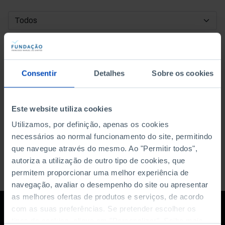
DATA DE INÍCIO
DATA DE FIM
Consentir
Detalhes
Sobre os cookies
ORDENAR POR
Este website utiliza cookies
Utilizamos, por definição, apenas os cookies
necessários ao normal funcionamento do site, permitindo
que navegue através do mesmo. Ao "Permitir todos",
autoriza a utilização de outro tipo de cookies, que
permitem proporcionar uma melhor experiência de
navegação, avaliar o desempenho do site ou apresentar
as melhores ofertas de produtos e serviços, de acordo
com as suas preferências. Se pretender escolher os
tipos de cookies, clique em "Personalizar". Saiba mais