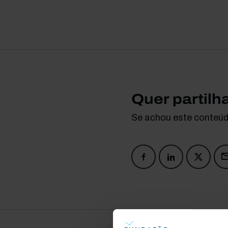
Quer partilh
Se achou este conteúdo