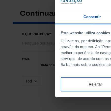
Continuar a pesquisar
Consentir
Este website utiliza cookies
O QUE PROCURA?
Utilizamos, por definição, a
através do mesmo. Ao "Permit
melhor experiência de naveg
serviços, de acordo com as s
TEMA
Saiba mais sobre cookies at
DATA DE INÍCIO
Rejeitar