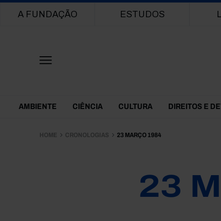
Main navigation
A FUNDAÇÃO
ESTUDOS
Themes Menu
AMBIENTE
CIÊNCIA
CULTURA
DIREITOS E D
HOME
CRONOLOGIAS
23 MARÇO 1984
23 M