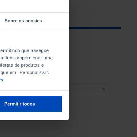
Sobre os cookies
 permitindo que navegue
permitem proporcionar uma
fertas de produtos e
ique em "Personalizar".
es
.
ORDENAR POR
Permitir todos