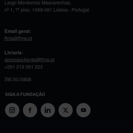
Largo Monterroio Mascarenhas,
nº 1, 7º piso, 1099-081 Lisboa - Portugal
Email geral:
ffms@ffms.pt
Livraria:
apoioaocliente@ffms.pt
+351
219 381 223
Ver no mapa
SIGA A FUNDAÇÃO