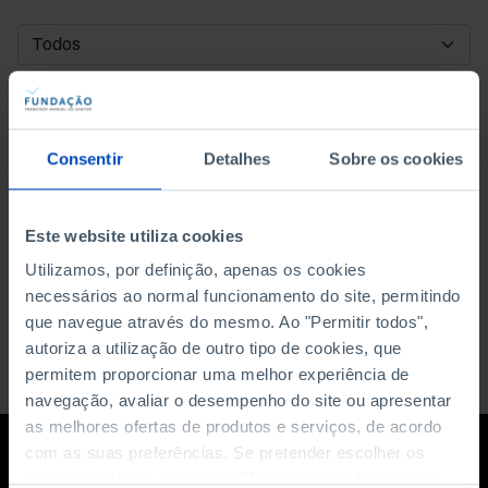
DATA DE INÍCIO
DATA DE FIM
Consentir
Detalhes
Sobre os cookies
ORDENAR POR
Este website utiliza cookies
Utilizamos, por definição, apenas os cookies
necessários ao normal funcionamento do site, permitindo
que navegue através do mesmo. Ao "Permitir todos",
autoriza a utilização de outro tipo de cookies, que
permitem proporcionar uma melhor experiência de
navegação, avaliar o desempenho do site ou apresentar
as melhores ofertas de produtos e serviços, de acordo
com as suas preferências. Se pretender escolher os
tipos de cookies, clique em "Personalizar". Saiba mais