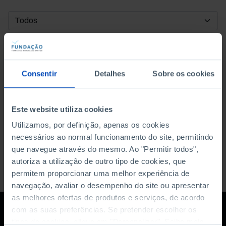
DATA DE INÍCIO
DATA DE FIM
Consentir
Detalhes
Sobre os cookies
ORDENAR POR
Este website utiliza cookies
Utilizamos, por definição, apenas os cookies
necessários ao normal funcionamento do site, permitindo
que navegue através do mesmo. Ao "Permitir todos",
autoriza a utilização de outro tipo de cookies, que
permitem proporcionar uma melhor experiência de
navegação, avaliar o desempenho do site ou apresentar
as melhores ofertas de produtos e serviços, de acordo
com as suas preferências. Se pretender escolher os
tipos de cookies, clique em "Personalizar". Saiba mais