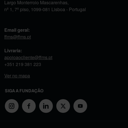
Largo Monterroio Mascarenhas,
nº 1, 7º piso, 1099-081 Lisboa - Portugal
Email geral:
ffms@ffms.pt
Livraria:
apoioaocliente@ffms.pt
+351
219 381 223
Ver no mapa
SIGA A FUNDAÇÃO