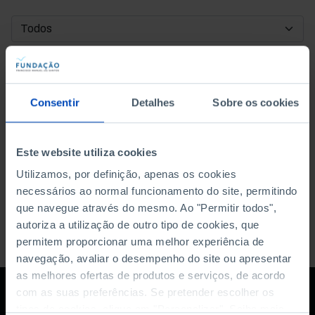
DATA DE INÍCIO
DATA DE FIM
Consentir
Detalhes
Sobre os cookies
ORDENAR POR
Este website utiliza cookies
Utilizamos, por definição, apenas os cookies
necessários ao normal funcionamento do site, permitindo
que navegue através do mesmo. Ao "Permitir todos",
autoriza a utilização de outro tipo de cookies, que
permitem proporcionar uma melhor experiência de
navegação, avaliar o desempenho do site ou apresentar
as melhores ofertas de produtos e serviços, de acordo
com as suas preferências. Se pretender escolher os
tipos de cookies, clique em "Personalizar". Saiba mais