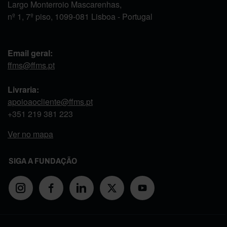
Largo Monterroio Mascarenhas,
nº 1, 7º piso, 1099-081 Lisboa - Portugal
Email geral:
ffms@ffms.pt
Livraria:
apoioaocliente@ffms.pt
+351
219 381 223
Ver no mapa
SIGA A FUNDAÇÃO