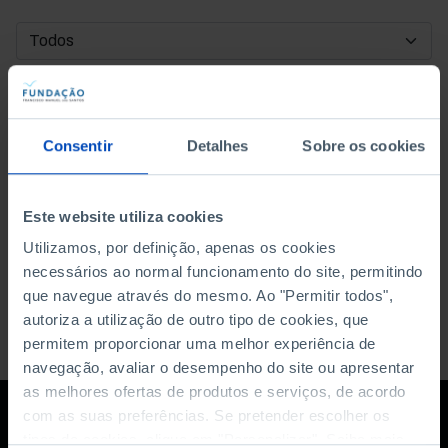
DATA DE INÍCIO
DATA DE FIM
Consentir
Detalhes
Sobre os cookies
ORDENAR POR
Este website utiliza cookies
Utilizamos, por definição, apenas os cookies
necessários ao normal funcionamento do site, permitindo
que navegue através do mesmo. Ao "Permitir todos",
autoriza a utilização de outro tipo de cookies, que
permitem proporcionar uma melhor experiência de
navegação, avaliar o desempenho do site ou apresentar
as melhores ofertas de produtos e serviços, de acordo
com as suas preferências. Se pretender escolher os
tipos de cookies, clique em "Personalizar". Saiba mais