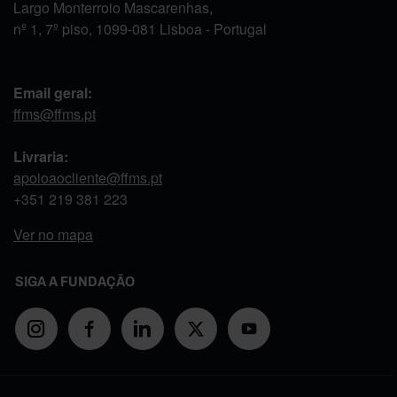
Largo Monterroio Mascarenhas,
nº 1, 7º piso, 1099-081 Lisboa - Portugal
Email geral:
ffms@ffms.pt
Livraria:
apoioaocliente@ffms.pt
+351
219 381 223
Ver no mapa
SIGA A FUNDAÇÃO