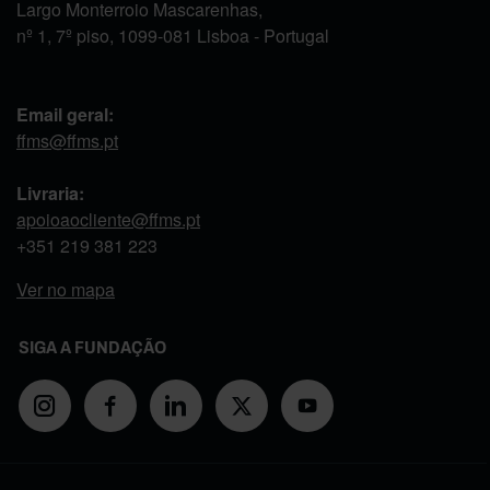
Largo Monterroio Mascarenhas,
nº 1, 7º piso, 1099-081 Lisboa - Portugal
Email geral:
ffms@ffms.pt
Livraria:
apoioaocliente@ffms.pt
+351
219 381 223
Ver no mapa
SIGA A FUNDAÇÃO