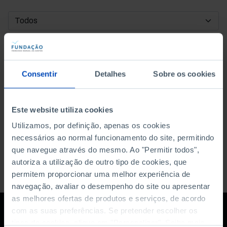
DATA DE INÍCIO
DATA DE FIM
Consentir
Detalhes
Sobre os cookies
ORDENAR POR
Este website utiliza cookies
Utilizamos, por definição, apenas os cookies
necessários ao normal funcionamento do site, permitindo
que navegue através do mesmo. Ao "Permitir todos",
autoriza a utilização de outro tipo de cookies, que
permitem proporcionar uma melhor experiência de
navegação, avaliar o desempenho do site ou apresentar
as melhores ofertas de produtos e serviços, de acordo
com as suas preferências. Se pretender escolher os
tipos de cookies, clique em "Personalizar". Saiba mais