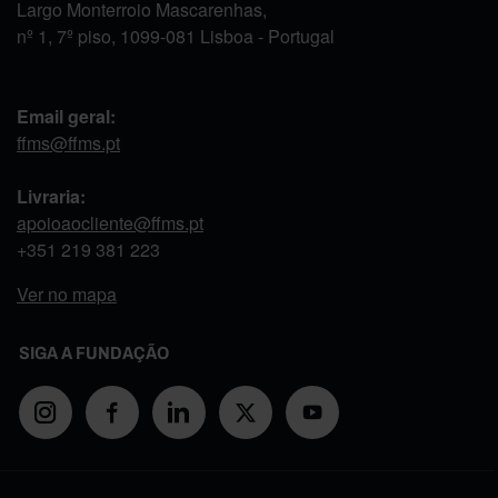
Largo Monterroio Mascarenhas,
nº 1, 7º piso, 1099-081 Lisboa - Portugal
Email geral:
ffms@ffms.pt
Livraria:
apoioaocliente@ffms.pt
+351
219 381 223
Ver no mapa
SIGA A FUNDAÇÃO