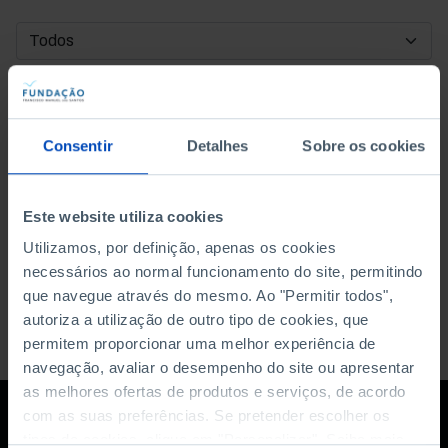
DATA DE INÍCIO
DATA DE FIM
Consentir
Detalhes
Sobre os cookies
ORDENAR POR
Este website utiliza cookies
Utilizamos, por definição, apenas os cookies
necessários ao normal funcionamento do site, permitindo
que navegue através do mesmo. Ao "Permitir todos",
autoriza a utilização de outro tipo de cookies, que
permitem proporcionar uma melhor experiência de
navegação, avaliar o desempenho do site ou apresentar
as melhores ofertas de produtos e serviços, de acordo
com as suas preferências. Se pretender escolher os
tipos de cookies, clique em "Personalizar". Saiba mais