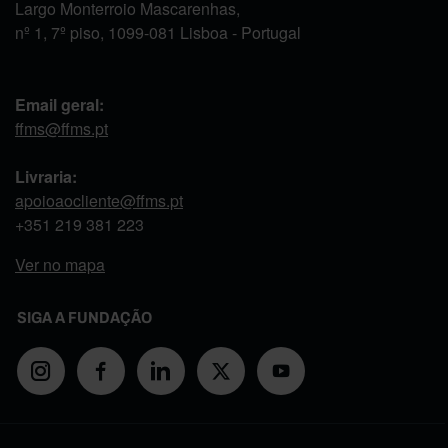
Largo Monterroio Mascarenhas,
nº 1, 7º piso, 1099-081 Lisboa - Portugal
Email geral:
ffms@ffms.pt
Livraria:
apoioaocliente@ffms.pt
+351
219 381 223
Ver no mapa
SIGA A FUNDAÇÃO