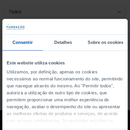
DATA DE INÍCIO
DATA DE FIM
Consentir
Detalhes
Sobre os cookies
ORDENAR POR
Este website utiliza cookies
Utilizamos, por definição, apenas os cookies
necessários ao normal funcionamento do site, permitindo
que navegue através do mesmo. Ao "Permitir todos",
autoriza a utilização de outro tipo de cookies, que
permitem proporcionar uma melhor experiência de
navegação, avaliar o desempenho do site ou apresentar
as melhores ofertas de produtos e serviços, de acordo
com as suas preferências. Se pretender escolher os
tipos de cookies, clique em "Personalizar". Saiba mais