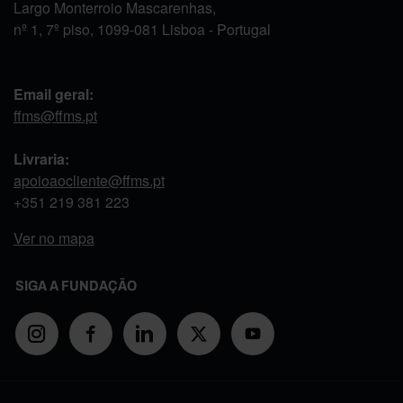
Largo Monterroio Mascarenhas,
nº 1, 7º piso, 1099-081 Lisboa - Portugal
Email geral:
ffms@ffms.pt
Livraria:
apoioaocliente@ffms.pt
+351
219 381 223
Ver no mapa
SIGA A FUNDAÇÃO