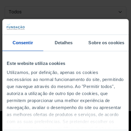
DATA DE INÍCIO
DATA DE FIM
Consentir
Detalhes
Sobre os cookies
ORDENAR POR
Este website utiliza cookies
Utilizamos, por definição, apenas os cookies
necessários ao normal funcionamento do site, permitindo
que navegue através do mesmo. Ao "Permitir todos",
autoriza a utilização de outro tipo de cookies, que
permitem proporcionar uma melhor experiência de
navegação, avaliar o desempenho do site ou apresentar
as melhores ofertas de produtos e serviços, de acordo
com as suas preferências. Se pretender escolher os
tipos de cookies, clique em "Personalizar". Saiba mais