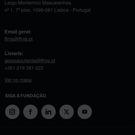
Largo Monterroio Mascarenhas,
nº 1, 7º piso, 1099-081 Lisboa - Portugal
Email geral:
ffms@ffms.pt
Livraria:
apoioaocliente@ffms.pt
+351
219 381 223
Ver no mapa
SIGA A FUNDAÇÃO