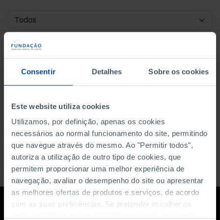
DATA DE INÍCIO
DATA DE FIM
Consentir
Detalhes
Sobre os cookies
ORDENAR POR
Este website utiliza cookies
Utilizamos, por definição, apenas os cookies
necessários ao normal funcionamento do site, permitindo
que navegue através do mesmo. Ao "Permitir todos",
autoriza a utilização de outro tipo de cookies, que
permitem proporcionar uma melhor experiência de
navegação, avaliar o desempenho do site ou apresentar
as melhores ofertas de produtos e serviços, de acordo
com as suas preferências. Se pretender escolher os
tipos de cookies, clique em "Personalizar". Saiba mais