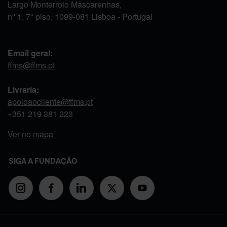
Largo Monterroio Mascarenhas,
nº 1, 7º piso, 1099-081 Lisboa - Portugal
Email geral:
ffms@ffms.pt
Livraria:
apoioaocliente@ffms.pt
+351
219 381 223
Ver no mapa
SIGA A FUNDAÇÃO