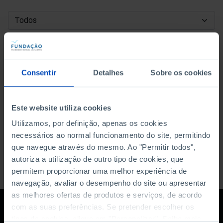
DATA DE INÍCIO
DATA DE FIM
Consentir
Detalhes
Sobre os cookies
ORDENAR POR
Este website utiliza cookies
Utilizamos, por definição, apenas os cookies
necessários ao normal funcionamento do site, permitindo
que navegue através do mesmo. Ao "Permitir todos",
autoriza a utilização de outro tipo de cookies, que
permitem proporcionar uma melhor experiência de
navegação, avaliar o desempenho do site ou apresentar
as melhores ofertas de produtos e serviços, de acordo
com as suas preferências. Se pretender escolher os
tipos de cookies, clique em "Personalizar". Saiba mais