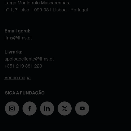
Largo Monterroio Mascarenhas,
nº 1, 7º piso, 1099-081 Lisboa - Portugal
Email geral:
ffms@ffms.pt
Livraria:
apoioaocliente@ffms.pt
+351
219 381 223
Ver no mapa
SIGA A FUNDAÇÃO