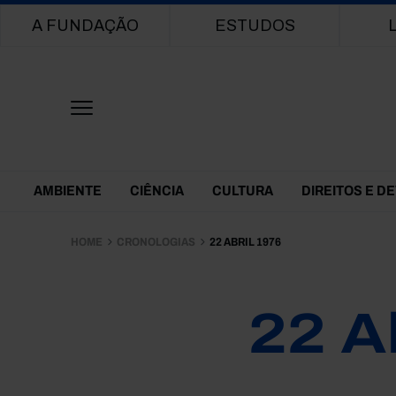
Main navigation
A FUNDAÇÃO
ESTUDOS
Themes Menu
AMBIENTE
CIÊNCIA
CULTURA
DIREITOS E D
HOME
CRONOLOGIAS
22 ABRIL 1976
22 A