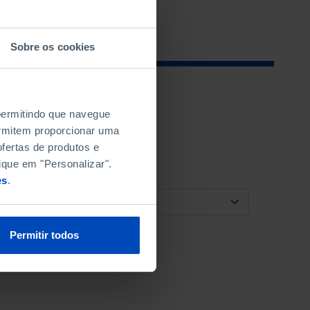
Sobre os cookies
 permitindo que navegue
permitem proporcionar uma
fertas de produtos e
ique em "Personalizar".
es
.
ORDENAR POR
Permitir todos