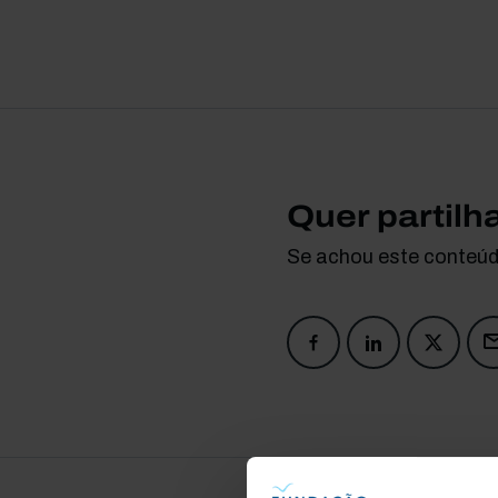
Quer partilh
Se achou este conteúdo