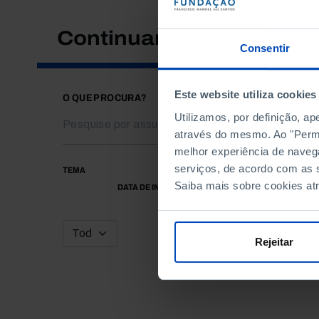
Continuar a pesquisar
Consentir
Este website utiliza cookies
O QUE PROCURA?
Utilizamos, por definição, a
através do mesmo. Ao "Permit
melhor experiência de naveg
serviços, de acordo com as s
TEMA
Saiba mais sobre cookies at
DATA DE INÍCIO
Rejeitar