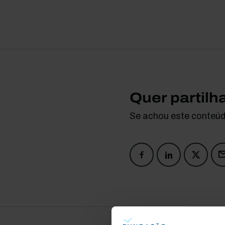
Quer partilh
Se achou este conteúdo