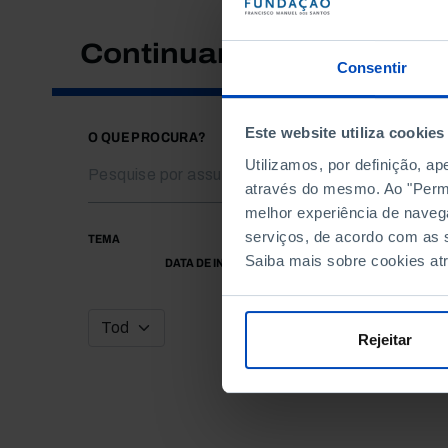
Continuar a pesquisar
Consentir
Este website utiliza cookies
O QUE PROCURA?
Utilizamos, por definição, a
através do mesmo. Ao "Permit
melhor experiência de naveg
serviços, de acordo com as s
TEMA
Saiba mais sobre cookies at
DATA DE INÍCIO
Rejeitar