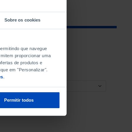
Sobre os cookies
 permitindo que navegue
permitem proporcionar uma
fertas de produtos e
ique em "Personalizar".
es
.
ORDENAR POR
Permitir todos