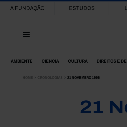
Main navigation
A FUNDAÇÃO
ESTUDOS
Themes Menu
AMBIENTE
CIÊNCIA
CULTURA
DIREITOS E D
HOME
CRONOLOGIAS
21 NOVEMBRO 1996
21 N