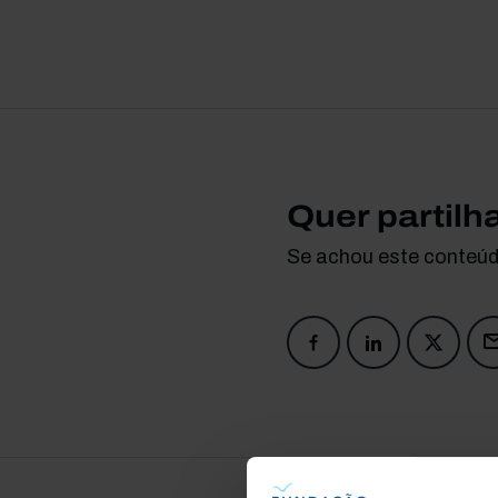
Quer partilh
Se achou este conteúdo