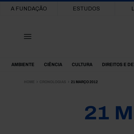
Main navigation
A FUNDAÇÃO
ESTUDOS
Themes Menu
AMBIENTE
CIÊNCIA
CULTURA
DIREITOS E D
HOME
CRONOLOGIAS
21 MARÇO 2012
21 M