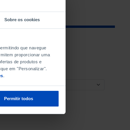
Sobre os cookies
 permitindo que navegue
permitem proporcionar uma
fertas de produtos e
ique em "Personalizar".
es
.
ORDENAR POR
Permitir todos