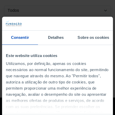
DATA DE INÍCIO
DATA DE FIM
Consentir
Detalhes
Sobre os cookies
ORDENAR POR
Este website utiliza cookies
Utilizamos, por definição, apenas os cookies
necessários ao normal funcionamento do site, permitindo
que navegue através do mesmo. Ao "Permitir todos",
autoriza a utilização de outro tipo de cookies, que
permitem proporcionar uma melhor experiência de
navegação, avaliar o desempenho do site ou apresentar
as melhores ofertas de produtos e serviços, de acordo
com as suas preferências. Se pretender escolher os
tipos de cookies, clique em "Personalizar". Saiba mais