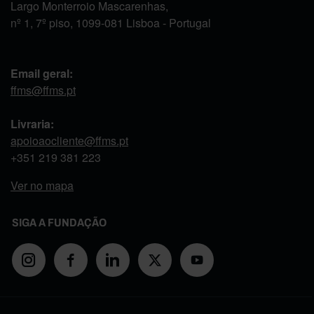
Largo Monterroio Mascarenhas,
nº 1, 7º piso, 1099-081 Lisboa - Portugal
Email geral:
ffms@ffms.pt
Livraria:
apoioaocliente@ffms.pt
+351
219 381 223
Ver no mapa
SIGA A FUNDAÇÃO