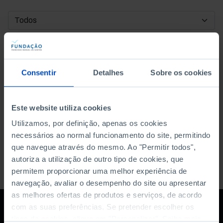
DATA DE INÍCIO
DATA DE FIM
Consentir
Detalhes
Sobre os cookies
ORDENAR POR
Este website utiliza cookies
Utilizamos, por definição, apenas os cookies
necessários ao normal funcionamento do site, permitindo
que navegue através do mesmo. Ao "Permitir todos",
autoriza a utilização de outro tipo de cookies, que
permitem proporcionar uma melhor experiência de
navegação, avaliar o desempenho do site ou apresentar
as melhores ofertas de produtos e serviços, de acordo
com as suas preferências. Se pretender escolher os
tipos de cookies, clique em "Personalizar". Saiba mais