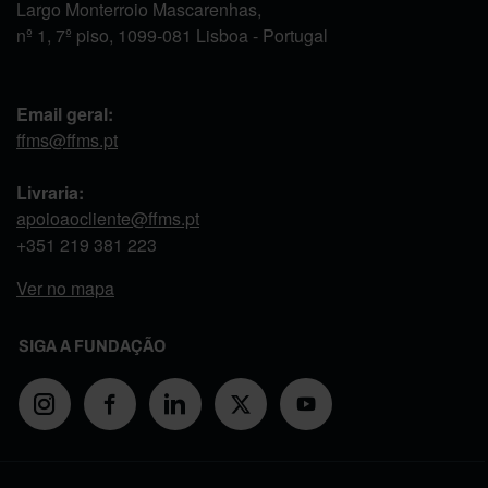
Largo Monterroio Mascarenhas,
nº 1, 7º piso, 1099-081 Lisboa - Portugal
Email geral:
ffms@ffms.pt
Livraria:
apoioaocliente@ffms.pt
+351
219 381 223
Ver no mapa
SIGA A FUNDAÇÃO