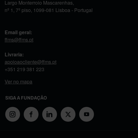
Largo Monterroio Mascarenhas,
nº 1, 7º piso, 1099-081 Lisboa - Portugal
Email geral:
ffms@ffms.pt
Livraria:
apoioaocliente@ffms.pt
+351
219 381 223
Ver no mapa
SIGA A FUNDAÇÃO