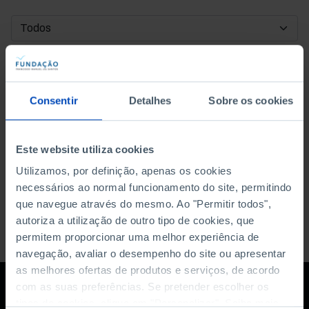
DATA DE INÍCIO
DATA DE FIM
Consentir
Detalhes
Sobre os cookies
ORDENAR POR
Este website utiliza cookies
Utilizamos, por definição, apenas os cookies
necessários ao normal funcionamento do site, permitindo
que navegue através do mesmo. Ao "Permitir todos",
autoriza a utilização de outro tipo de cookies, que
permitem proporcionar uma melhor experiência de
navegação, avaliar o desempenho do site ou apresentar
as melhores ofertas de produtos e serviços, de acordo
com as suas preferências. Se pretender escolher os
tipos de cookies, clique em "Personalizar". Saiba mais