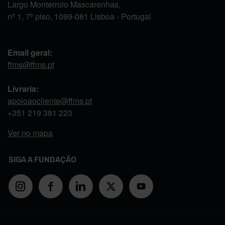
Largo Monterroio Mascarenhas,
nº 1, 7º piso, 1099-081 Lisboa - Portugal
Email geral:
ffms@ffms.pt
Livraria:
apoioaocliente@ffms.pt
+351
219 381 223
Ver no mapa
SIGA A FUNDAÇÃO