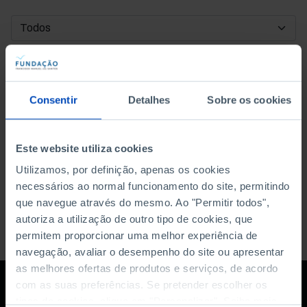
DATA DE INÍCIO
DATA DE FIM
Consentir
Detalhes
Sobre os cookies
ORDENAR POR
Este website utiliza cookies
Utilizamos, por definição, apenas os cookies
necessários ao normal funcionamento do site, permitindo
que navegue através do mesmo. Ao "Permitir todos",
autoriza a utilização de outro tipo de cookies, que
permitem proporcionar uma melhor experiência de
navegação, avaliar o desempenho do site ou apresentar
as melhores ofertas de produtos e serviços, de acordo
com as suas preferências. Se pretender escolher os
tipos de cookies, clique em "Personalizar". Saiba mais