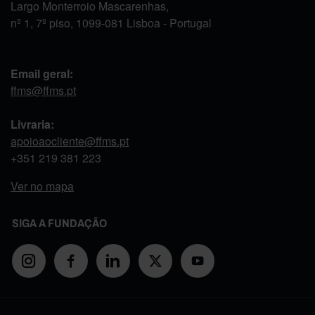
Largo Monterroio Mascarenhas,
nº 1, 7º piso, 1099-081 Lisboa - Portugal
Email geral:
ffms@ffms.pt
Livraria:
apoioaocliente@ffms.pt
+351
219 381 223
Ver no mapa
SIGA A FUNDAÇÃO