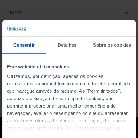
DATA DE INÍCIO
DATA DE FIM
Consentir
Detalhes
Sobre os cookies
ORDENAR POR
Este website utiliza cookies
Utilizamos, por definição, apenas os cookies
necessários ao normal funcionamento do site, permitindo
que navegue através do mesmo. Ao "Permitir todos",
autoriza a utilização de outro tipo de cookies, que
permitem proporcionar uma melhor experiência de
navegação, avaliar o desempenho do site ou apresentar
as melhores ofertas de produtos e serviços, de acordo
com as suas preferências. Se pretender escolher os
tipos de cookies, clique em "Personalizar". Saiba mais