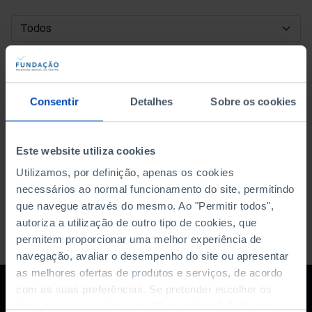
DATA DE INÍCIO
DATA DE FIM
Consentir
Detalhes
Sobre os cookies
ORDENAR POR
Este website utiliza cookies
Utilizamos, por definição, apenas os cookies
necessários ao normal funcionamento do site, permitindo
que navegue através do mesmo. Ao "Permitir todos",
autoriza a utilização de outro tipo de cookies, que
permitem proporcionar uma melhor experiência de
navegação, avaliar o desempenho do site ou apresentar
as melhores ofertas de produtos e serviços, de acordo
com as suas preferências. Se pretender escolher os
tipos de cookies, clique em "Personalizar". Saiba mais