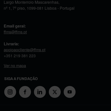
Largo Monterroio Mascarenhas,
nº 1, 7º piso, 1099-081 Lisboa - Portugal
Email geral:
ffms@ffms.pt
Livraria:
apoioaocliente@ffms.pt
+351
219 381 223
Ver no mapa
SIGA A FUNDAÇÃO