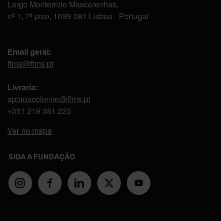
Largo Monterroio Mascarenhas,
nº 1, 7º piso, 1099-081 Lisboa - Portugal
Email geral:
ffms@ffms.pt
Livraria:
apoioaocliente@ffms.pt
+351
219 381 223
Ver no mapa
SIGA A FUNDAÇÃO