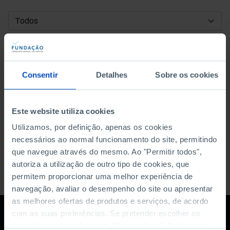
DATA DE INÍCIO
DATA DE FIM
Consentir
Detalhes
Sobre os cookies
ORDENAR POR
Este website utiliza cookies
Utilizamos, por definição, apenas os cookies
necessários ao normal funcionamento do site, permitindo
que navegue através do mesmo. Ao "Permitir todos",
autoriza a utilização de outro tipo de cookies, que
permitem proporcionar uma melhor experiência de
navegação, avaliar o desempenho do site ou apresentar
as melhores ofertas de produtos e serviços, de acordo
com as suas preferências. Se pretender escolher os
tipos de cookies, clique em "Personalizar". Saiba mais